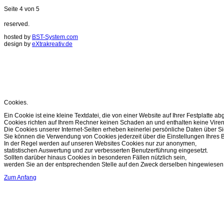
Seite 4 von 5
reserved.
hosted by
BST-System.com
design by
eXtrakreativ.de
Diese Seite verwendet Cookies zur Optimierung de
Sie können Ihre Cookie Einstellungen im Browser ändern.
weitere Infos..
OK
Cookies.
Ein Cookie ist eine kleine Textdatei, die von einer Website auf Ihrer Festplatte ab
Cookies richten auf Ihrem Rechner keinen Schaden an und enthalten keine Viren
Die Cookies unserer Internet-Seiten erheben keinerlei persönliche Daten über Si
Sie können die Verwendung von Cookies jederzeit über die Einstellungen Ihres B
In der Regel werden auf unseren Websites Cookies nur zur anonymen,
statistischen Auswertung und zur verbesserten Benutzerführung eingesetzt.
Sollten darüber hinaus Cookies in besonderen Fällen nützlich sein,
werden Sie an der entsprechenden Stelle auf den Zweck derselben hingewiesen
Zum Anfang