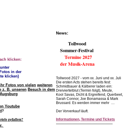
News:
Tollwood
Sommer-Festival
Termine 2027
fach klicken:
der Musik-Arena
 unter
 Fotos in der
te klicken)
Tollwood 2027 - vom xx. Juni und xx. Juli
Die ersten Acts stehen bereits fest:
ihr Fotos von vielen
weiteren
Schmidbauer & Kälberer laden ein:
 z. B. unseren
Besuch in dem
Dreiviertelblut (Termin folgt), Meute,
 Augsburg
Kool Savas, Dicht & Ergreifend, Querbeet,
Sarah Connor, Joe Bonamassa & Mark
Brussard. Es werden immer mehr ....
en Youtube
t
?
Der Vorverkauf läuft.
otels gefallen?
Informationen, Termine und Tickets
------------------------------------------------
r.