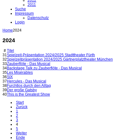
2012
2011
Suche
Impressum
Datenschutz
Login
Home
2024
2024
#
Titel
31
Spielzeit-Präsentation 2024/2025 Stadttheater Fürth
32
Spielzeitpräsentation 2024/2025 Gärtnerplatztheater München
33
Zauberflöte - Das Musical
34
Backstage Talk zu Zauberflöte - Das Musical
35
Les Misérables
36
SIX
37
Hercules - Das Musical
38
Furchtlos durch den Alltag
39
Der große Gatsby
40
This is the Greatest Show
Start
Zurück
1
2
3
4
5
Weiter
Ende