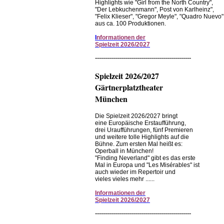
Highlights wie "Girl from the North Country",
"Der Lebkuchenmann", Post von Karlheinz",
"Felix Klieser", "Gregor Meyle", "Quadro Nuevo"
aus ca. 100 Produktionen.
I
nformationen der
Spielzeit 2026/2027
------------------------------------------------
Spielzeit 2026/2027
Gärtnerplatztheater
München
Die Spielzeit 2026/2027 bringt
eine Europäische Erstaufführung,
drei Uraufführungen, fünf Premieren
und weitere tolle Highlights auf die
Bühne. Zum ersten Mal heißt es:
Operball in München!
"Finding Neverland" gibt es das erste
Mal in Europa und "Les Misérables" ist
auch wieder im Repertoir und
vieles vieles mehr ......
Informationen
der
Spielzeit
2026/2027
------------------------------------------------