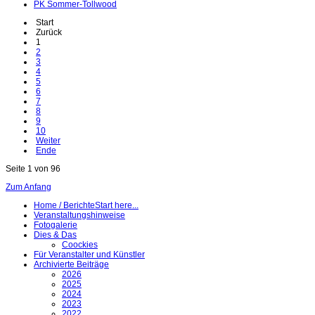
PK Sommer-Tollwood
Start
Zurück
1
2
3
4
5
6
7
8
9
10
Weiter
Ende
Seite 1 von 96
Zum Anfang
Home / Berichte
Start here...
Veranstaltungshinweise
Fotogalerie
Dies & Das
Coockies
Für Veranstalter und Künstler
Archivierte Beiträge
2026
2025
2024
2023
2022