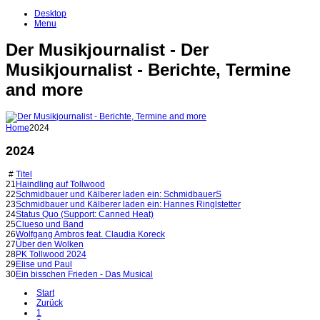
Desktop
Menu
Der Musikjournalist - Der
Musikjournalist - Berichte, Termine
and more
Home
2024
2024
#
Titel
21
Haindling auf Tollwood
22
Schmidbauer und Kälberer laden ein: SchmidbauerS
23
Schmidbauer und Kälberer laden ein: Hannes Ringlstetter
24
Status Quo (Support: Canned Heat)
25
Clueso und Band
26
Wolfgang Ambros feat. Claudia Koreck
27
Über den Wolken
28
PK Tollwood 2024
29
Elise und Paul
30
Ein bisschen Frieden - Das Musical
Start
Zurück
1