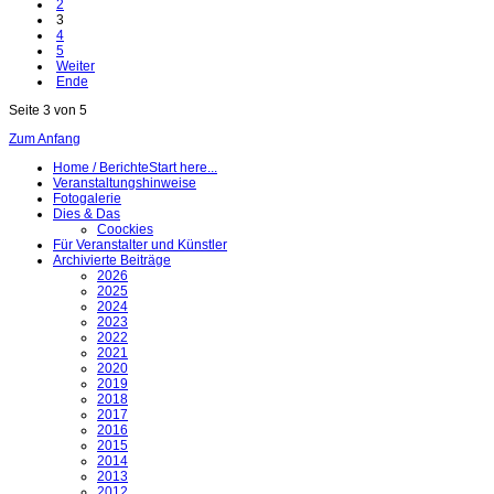
2
3
4
5
Weiter
Ende
Seite 3 von 5
Zum Anfang
Home / Berichte
Start here...
Veranstaltungshinweise
Fotogalerie
Dies & Das
Coockies
Für Veranstalter und Künstler
Archivierte Beiträge
2026
2025
2024
2023
2022
2021
2020
2019
2018
2017
2016
2015
2014
2013
2012