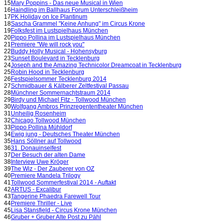
15
Mary Poppins - Das neue Musical in Wien
16
Haindling im Ballhaus Forum Unterschleißheim
17
PK Holiday on Ice Plantinum
18
Sascha Grammel "Keine Anhung" im Circus Krone
19
Folksfest im Lustspielhaus München
20
Pippo Pollina im Lustspielhaus München
21
Premiere "We will rock you"
22
Buddy Holly Musical - Hohensyburg
23
Sunset Boulevard in Tecklenburg
24
Joseph and the Amazing Technicolor Dreamcoat in Tecklenburg
25
Robin Hood in Tecklenburg
26
Festspielsommer Tecklenburg 2014
27
Schmidbauer & Kälberer Zeltfestival Passau
28
Münchner Sommernachtstraum 2014
29
Birdy und Michael Fitz - Tollwood München
30
Wolfgang Ambros Prinzregententheater München
31
Unheilig Rosenheim
32
Chicago Tollwood München
33
Pippo Pollina Mühldorf
34
Ewig jung - Deutsches Theater München
35
Hans Söllner auf Tollwood
36
31. Donauinselfest
37
Der Besuch der alten Dame
38
Interview Uwe Kröger
39
The Wiz - Der Zauberer von OZ
40
Premiere Mandela Trilogy
41
Tollwood Sommerfestival 2014 - Auftakt
42
ARTUS - Excalibur
43
Tangerine Phaedra Farewell Tour
44
Premiere Thriller - Live
45
Lisa Stansfield - Circus Krone München
46
Gruber + Gruber Alte Post zu Pähl