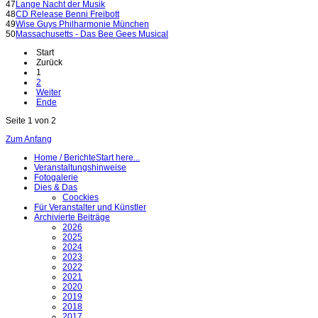
47
Lange Nacht der Musik
48
CD Release Benni Freibott
49
Wise Guys Philharmonie München
50
Massachusetts - Das Bee Gees Musical
Start
Zurück
1
2
Weiter
Ende
Seite 1 von 2
Zum Anfang
Home / Berichte
Start here...
Veranstaltungshinweise
Fotogalerie
Dies & Das
Coockies
Für Veranstalter und Künstler
Archivierte Beiträge
2026
2025
2024
2023
2022
2021
2020
2019
2018
2017