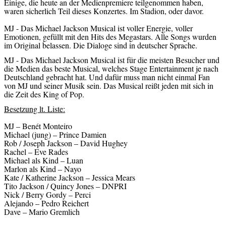
Einige, die heute an der Medienpremiere teilgenommen haben,
waren sicherlich Teil dieses Konzertes. Im Stadion, oder davor.
MJ - Das Michael Jackson Musical ist voller Energie, voller
Emotionen, gefüllt mit den Hits des Megastars. Alle Songs wurden
im Original belassen. Die Dialoge sind in deutscher Sprache.
MJ - Das Michael Jackson Musical ist für die meisten Besucher und
die Medien das beste Musical, welches Stage Entertainment je nach
Deutschland gebracht hat. Und dafür muss man nicht einmal Fan
von MJ und seiner Musik sein. Das Musical reißt jeden mit sich in
die Zeit des King of Pop.
Besetzung lt. Liste:
MJ – Benét Monteiro
Michael (jung) – Prince Damien
Rob / Joseph Jackson – David Hughey
Rachel – Eve Rades
Michael als Kind – Luan
Marlon als Kind – Nayo
Kate / Katherine Jackson – Jessica Mears
Tito Jackson / Quincy Jones – DNPRI
Nick / Berry Gordy – Perci
Alejando – Pedro Reichert
Dave – Mario Gremlich