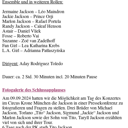
Ensemble und in weiteren Rollen:
Jermaine Jackson – Léo Maindron
Jackie Jackson – Prince Orji
Marlon Jackson – Rafael Portela
Randy Jackson – Caleaf Henson
Astair – Daniel Vliek
Fosse – Roberto Vai
Suzanne -
Zoë van Zadelhoff
Fan Girl – Lea Katharina Krebs
L.A. Girl – Adrianna
Patłaszyńska
Dirigent:
Aday Rodriguez Toledo
Dauer: ca. 2 Std. 30 Minuten incl. 20 Minuten Pause
Fotogalerie des Schlussapplauses
Am 09.09.2024 hatten wir die Möglichkeit am Tag des Konzertes
im Circus Krone München die Jackson in einer Pressekonferenz zu
fotografieren und Fragen zu stellen. Drei Brüder von Michael
Jackson, Torlano „Tito“ Jackson, Sigmund „Jackie“ Jackson und
Marlon Jackson sowie der Sohn von Tito, Taryll Jackson erzählten
viel von sich und ihrer Tour.
6 Tage nach der PK starb Tito Jackson.