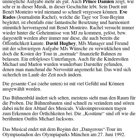
Prince Damien
unmögliche Aufgabe mehr als gut. Auch
zeigt, wie
sehr er in dieser Musik, in dieser Geschichte lebt. Sein Duett mit
Eve
Benét Monteiro wird niemand so schnell vergessen können.
Rades
(Journalistin Rachel), welche die Tage vor Tour-Beginn
begleitet, ist ebenfalls eine fantastische Besetzung und harmoniert
stimmlich hervorragend mit Benét Monteiro. Rachel versucht immer
wieder hinter die Geheimnisse von MJ zu kommen, gelöst, bzw.
dargestellt werden aber immer nur diese, die auch bereits die
David Hughey
Öffentlichkeit kannte.
, MJs Manager und Freund
mit der schwierigen Aufgabe MJs Wünsche zu verwirklichen und
doch die Kosten der Tour in „normale“ finanzielle Bahnen zu
belassen. Ein erfolgloses Unterfangen. Auch für die Kinderrollen
Michael und Marlon wurden wunderbare Darsteller gefunden,
denen man manchmal die Nervosität angemerkt hat. Das wird sich
sicherlich im Laufe der Zeit noch ändern.
Die gesamte Cast (siehe unten) ist mit viel Gefühl und Können
ausgewählt worden.
Das Bühnenbild ändert sich selten, meistens sieht man den Raum für
die Proben. Die Bühnenbauten sind schnell zu verändern und stören
dabei nicht den Ablauf des Musicals. Videoimpressionen tragen
zum Erkennen der Örtlichkeiten bei. Die „Kostüme“ sind oft wie die
berühmten Outfits Michael Jacksons.
Das Musical endet mit dem Beginn der „Dangerous“-Tour im
Olympiastadion des Olympiaparks München am 27. Juni 1992.