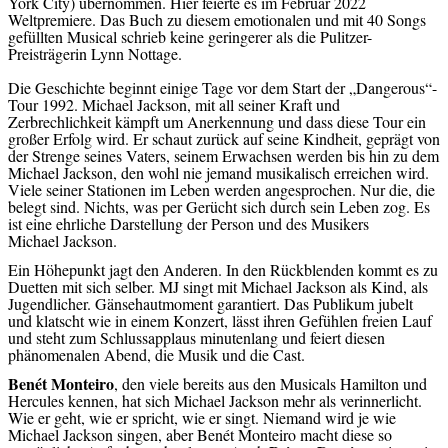
York City) übernommen. Hier feierte es im Februar 2022
Weltpremiere. Das Buch zu diesem emotionalen und mit 40 Songs
gefüllten Musical schrieb keine geringerer als die Pulitzer-
Preisträgerin Lynn Nottage.
Die Geschichte beginnt einige Tage vor dem Start der „Dangerous“-
Tour 1992. Michael Jackson, mit all seiner Kraft und
Zerbrechlichkeit kämpft um Anerkennung und dass diese Tour ein
großer Erfolg wird. Er schaut zurück auf seine Kindheit, geprägt von
der Strenge seines Vaters, seinem Erwachsen werden bis hin zu dem
Michael Jackson, den wohl nie jemand musikalisch erreichen wird.
Viele seiner Stationen im Leben werden angesprochen. Nur die, die
belegt sind. Nichts, was per Gerücht sich durch sein Leben zog. Es
ist eine ehrliche Darstellung der Person und des Musikers
Michael Jackson.
Ein Höhepunkt jagt den Anderen. In den Rückblenden kommt es zu
Duetten mit sich selber. MJ singt mit Michael Jackson als Kind, als
Jugendlicher. Gänsehautmoment garantiert. Das Publikum jubelt
und klatscht wie in einem Konzert, lässt ihren Gefühlen freien Lauf
und steht zum Schlussapplaus minutenlang und feiert diesen
phänomenalen Abend, die Musik und die Cast.
Benét Monteiro
, den viele bereits aus den Musicals Hamilton und
Hercules kennen, hat sich Michael Jackson mehr als verinnerlicht.
Wie er geht, wie er spricht, wie er singt. Niemand wird je wie
Michael Jackson singen, aber Benét Monteiro macht diese so