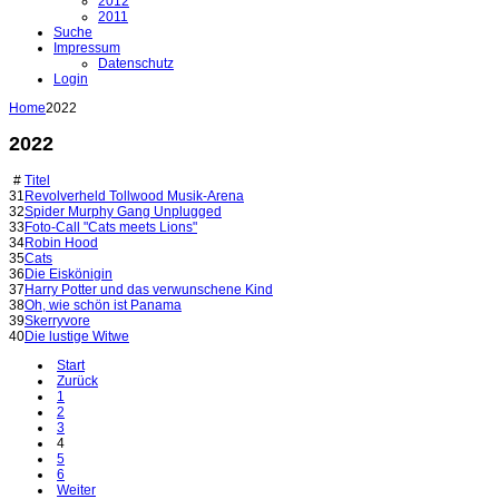
2012
2011
Suche
Impressum
Datenschutz
Login
Home
2022
2022
#
Titel
31
Revolverheld Tollwood Musik-Arena
32
Spider Murphy Gang Unplugged
33
Foto-Call "Cats meets Lions"
34
Robin Hood
35
Cats
36
Die Eiskönigin
37
Harry Potter und das verwunschene Kind
38
Oh, wie schön ist Panama
39
Skerryvore
40
Die lustige Witwe
Start
Zurück
1
2
3
4
5
6
Weiter