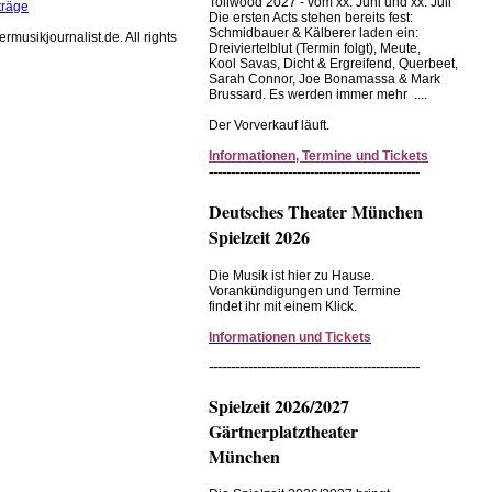
Tollwood 2027 - vom xx. Juni und xx. Juli
träge
Die ersten Acts stehen bereits fest:
Schmidbauer & Kälberer laden ein:
rmusikjournalist.de. All rights
Dreiviertelblut (Termin folgt), Meute,
Kool Savas, Dicht & Ergreifend, Querbeet,
Sarah Connor, Joe Bonamassa & Mark
Brussard. Es werden immer mehr ....
Der Vorverkauf läuft.
Informationen, Termine und Tickets
------------------------------------------------
Deutsches Theater München
Spielzeit 2026
Die Musik ist hier zu Hause.
Vorankündigungen und Termine
findet ihr mit einem Klick.
Informationen und Tickets
------------------------------------------------
Spielzeit 2026/2027
Gärtnerplatztheater
München