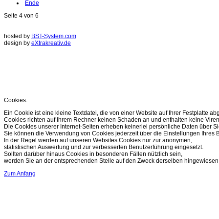
Ende
Seite 4 von 6
hosted by
BST-System.com
design by
eXtrakreativ.de
Diese Seite verwendet Cookies zur Optimierung de
Sie können Ihre Cookie Einstellungen im Browser ändern.
weitere Infos..
OK
Cookies.
Ein Cookie ist eine kleine Textdatei, die von einer Website auf Ihrer Festplatte ab
Cookies richten auf Ihrem Rechner keinen Schaden an und enthalten keine Viren
Die Cookies unserer Internet-Seiten erheben keinerlei persönliche Daten über Si
Sie können die Verwendung von Cookies jederzeit über die Einstellungen Ihres B
In der Regel werden auf unseren Websites Cookies nur zur anonymen,
statistischen Auswertung und zur verbesserten Benutzerführung eingesetzt.
Sollten darüber hinaus Cookies in besonderen Fällen nützlich sein,
werden Sie an der entsprechenden Stelle auf den Zweck derselben hingewiesen
Zum Anfang