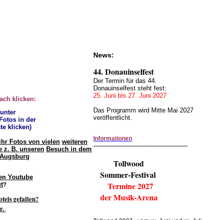
News:
44. Donauinselfest
Der Termin für das 44.
Donauinselfest steht fest:
25. Juni bis 27. Juni 2027
fach klicken:
Das Programm wird Mitte Mai 2027
 unter
veröffentlicht.
 Fotos in der
te klicken)
Informationen
ihr Fotos von vielen
weiteren
------------------------------------------------
 z. B. unseren
Besuch in dem
 Augsburg
Tollwood
Sommer-Festival
en Youtube
Termine 2027
t
?
der Musik-Arena
otels gefallen?
r.