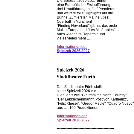
Die Spielzeit 2026/2027 bringt
eine Europäische Erstaufführung,
drei Uraufführungen, fünf Premieren
und weitere tolle Highlights auf die
Bühne. Zum ersten Mal heißt es:
Operball in München!
"Finding Neverland" gibt es das erste
Mal in Europa und "Les Misérables" ist
auch wieder im Repertoir und
vieles vieles mehr ......
Informationen
der
Spielzeit
2026/2027
------------------------------------------------
Spielzeit 2026
Stadttheater Fürth
Das Stadttheater Fürth stellt
seine Spielzeit 2026 vor.
Highlights wie "Girl from the North Country",
"Der Lebkuchenmann", Post von Karlheinz",
"Felix Klieser", "Gregor Meyle", "Quadro Nuevo"
aus ca. 100 Produktionen.
I
nformationen der
Spielzeit 2026/2027
------------------------------------------------